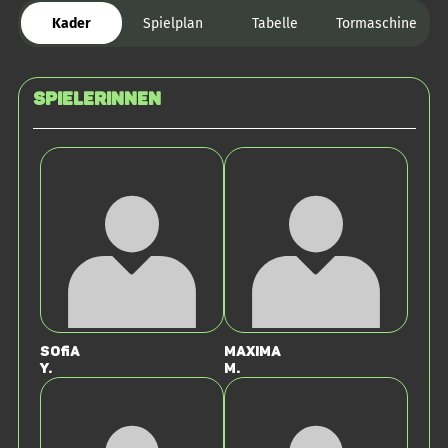
Kader
Spielplan
Tabelle
Tormaschine
SPIELERINNEN
Sofia
Maxima
Y.
M.