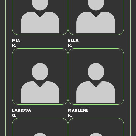
Mia
Ella
K.
K.
Larissa
Marlene
O.
K.