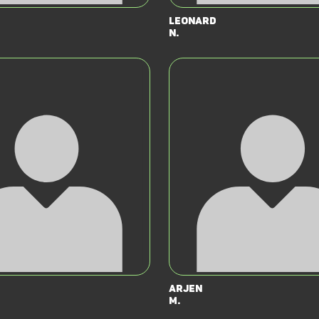
Leonard
N.
Arjen
M.