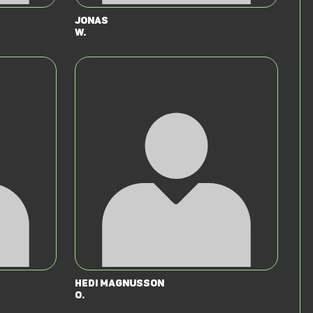
Jonas
W.
Hedi Magnusson
O.