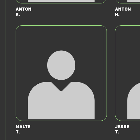
Anton
Anton
K.
H.
Malte
Jesse
t.
t.