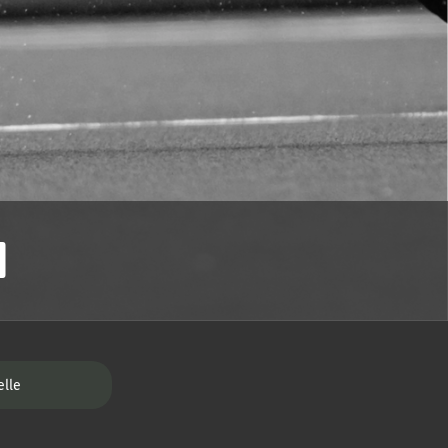
1
elle