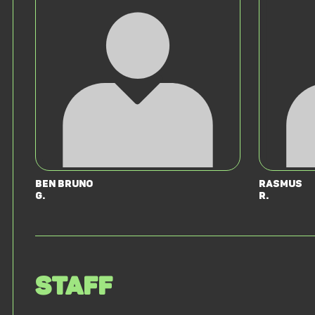
Ben Bruno
Rasmus
G.
R.
Staff