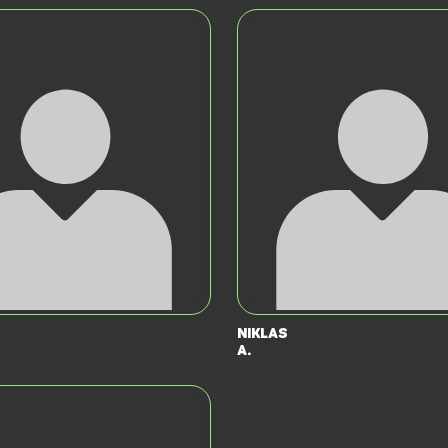
Niklas
A.