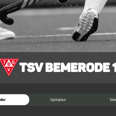
TSV Bemerode 
der
Spielplan
Tab