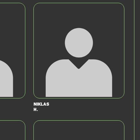
Niklas
H.