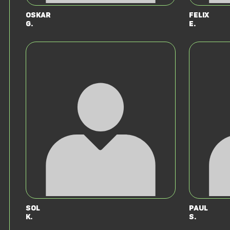
Oskar
Felix
G.
E.
Sol
Paul
K.
S.