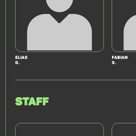
Elias
Fabian
D.
S.
Staff