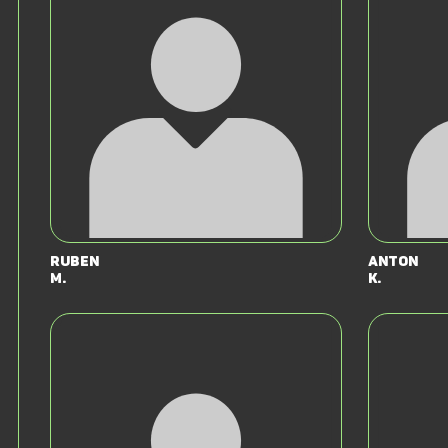
Ruben
Anton
M.
K.