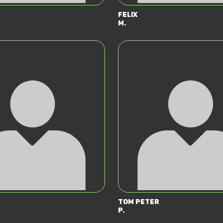
Felix
M.
Tom Peter
P.