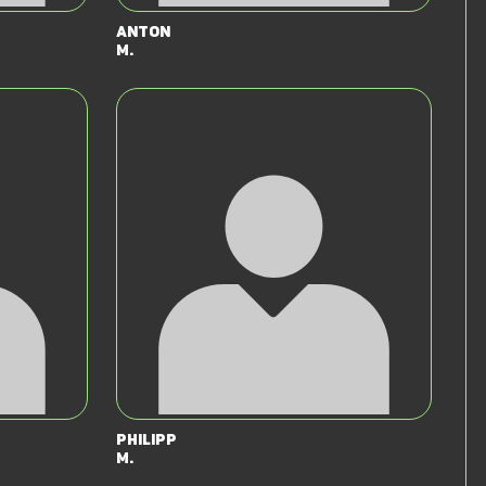
Anton
M.
Philipp
M.