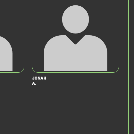
Jonah
A.