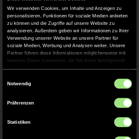
Wir verwenden Cookies, um Inhalte und Anzeigen zu
personalisieren, Funktionen für soziale Medien anbieten
zu können und die Zugriffe auf unsere Website zu
analysieren. Außerdem geben wir Informationen zu Ihrer
Verwendung unserer Website an unsere Partner für
soziale Medien, Werbung und Analysen weiter. Unsere
Josefine
Alexandra
Partner führen diese Informationen möglicherweise mit
B.
S.
weiteren Daten zusammen, die Sie ihnen bereitgestellt
haben oder die sie im Rahmen Ihrer Nutzung der Dienste
gesammelt haben.
Einwilligungsauswahl
Notwendig
Präferenzen
Lotte
Mia
Statistiken
W.
F.