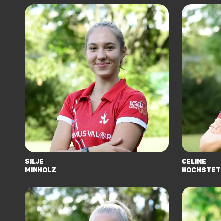
Silje
Celine
Minholz
Hochstet