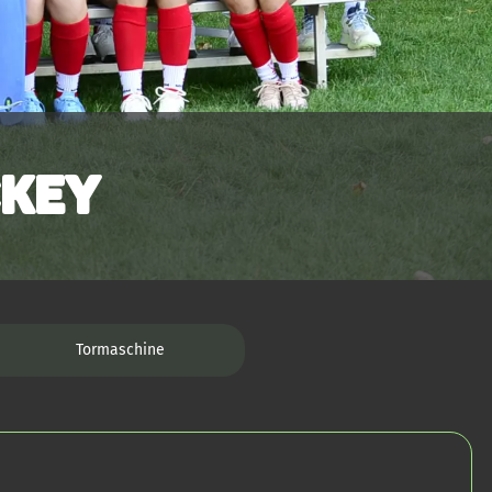
ckey
Tormaschine