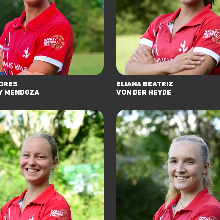
ores
Eliana Beatriz
y Mendoza
Von Der Heyde