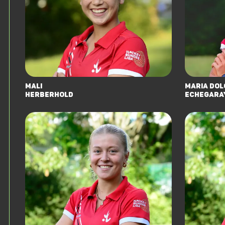
Mali
Maria Dol
Herberhold
Echegara