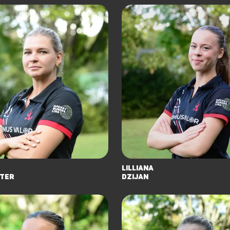
Lilliana
ter
Dzijan