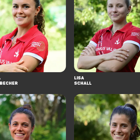
a
Lisa
becher
Schall