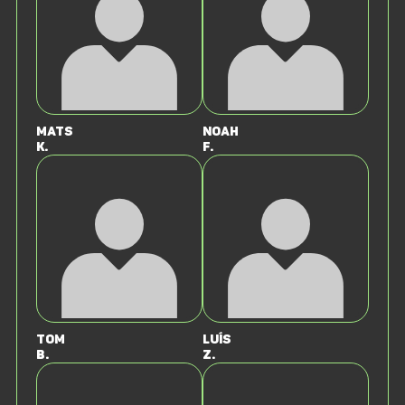
Mats
Noah
K.
F.
Tom
Luís
B.
Z.