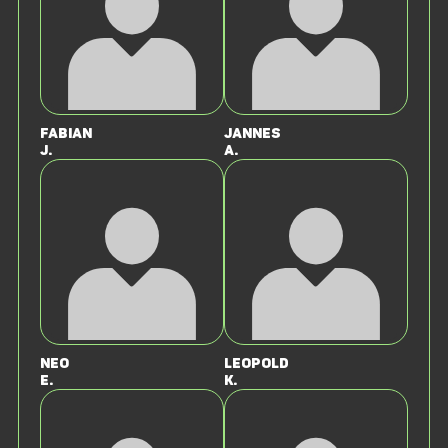
Fabian
Jannes
J.
A.
Neo
Leopold
E.
K.