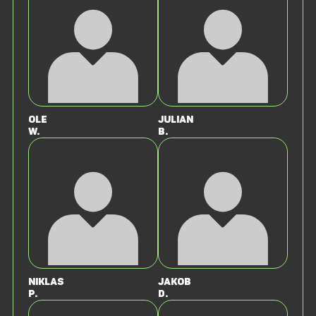
Ole
Julian
W.
B.
Niklas
Jakob
P.
D.