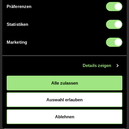
Präferenzen
Statistiken
Marketing
Yannik
Amitoj Singh
H.
V.
Details zeigen
Alle zulassen
Auswahl erlauben
Ablehnen
Jonas
José
K.
N.