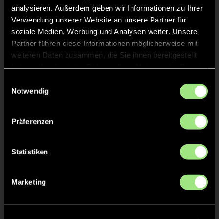
analysieren. Außerdem geben wir Informationen zu Ihrer
Verwendung unserer Website an unsere Partner für
soziale Medien, Werbung und Analysen weiter. Unsere
Partner führen diese Informationen möglicherweise mit
weiteren Daten zusammen, die Sie ihnen bereitgestellt
haben oder die sie im Rahmen Ihrer Nutzung der Dienste
gesammelt haben.
Einwilligungsauswahl
Otto
Yannik
Notwendig
E.
H.
Präferenzen
Statistiken
Marketing
Nikolas
Amitoj Singh
Jakob
V.
B.