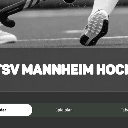
TSV Mannheim Hock
der
Spielplan
Tab