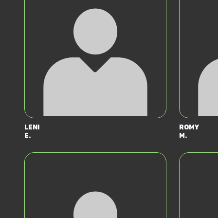
Leni
Romy
E.
M.