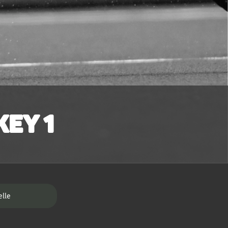
ey 1
elle