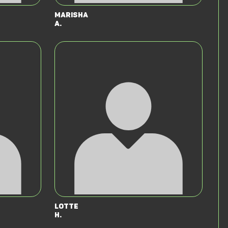
Marisha
A.
Lotte
H.