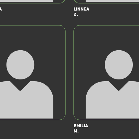
a
Linnea
Z.
Emilia
M.