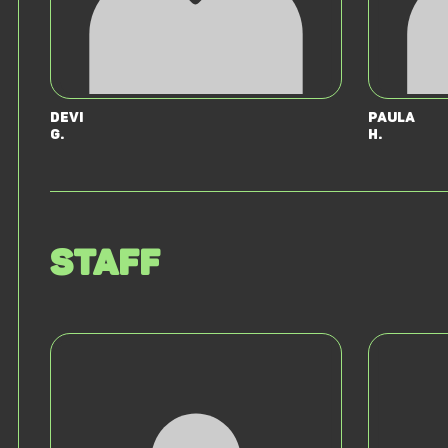
Devi
Paula
G.
H.
Staff