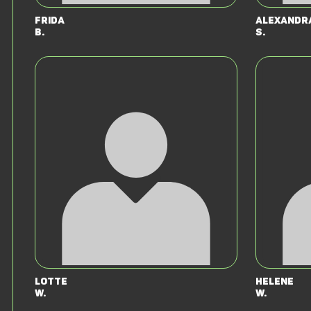
Frida
Alexandr
B.
S.
Lotte
Helene
W.
W.