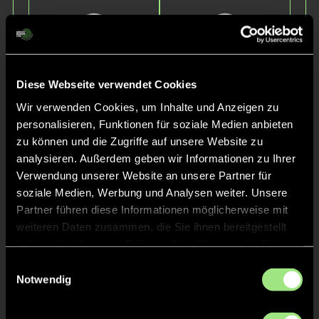
Diese Webseite verwendet Cookies
Wir verwenden Cookies, um Inhalte und Anzeigen zu
personalisieren, Funktionen für soziale Medien anbieten
Viktoria
Johanna
Przybilla
Schek
zu können und die Zugriffe auf unsere Website zu
analysieren. Außerdem geben wir Informationen zu Ihrer
Verwendung unserer Website an unsere Partner für
soziale Medien, Werbung und Analysen weiter. Unsere
Partner führen diese Informationen möglicherweise mit
weiteren Daten zusammen, die Sie ihnen bereitgestellt
haben oder die sie im Rahmen Ihrer Nutzung der Dienste
gesammelt haben.
Einwilligungsauswahl
Notwendig
Marie
Neumann