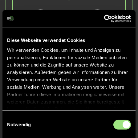
Diese Webseite verwendet Cookies
Wir verwenden Cookies, um Inhalte und Anzeigen zu
personalisieren, Funktionen für soziale Medien anbieten
Fynn
Maximilian
Kuchenbuch
Mannl
zu können und die Zugriffe auf unsere Website zu
analysieren. Außerdem geben wir Informationen zu Ihrer
Verwendung unserer Website an unsere Partner für
soziale Medien, Werbung und Analysen weiter. Unsere
Partner führen diese Informationen möglicherweise mit
weiteren Daten zusammen, die Sie ihnen bereitgestellt
haben oder die sie im Rahmen Ihrer Nutzung der Dienste
gesammelt haben.
Einwilligungsauswahl
Notwendig
Mika
Lennart
Reither
Beckerbauer