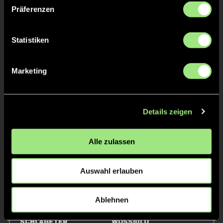
Präferenzen
Statistiken
Marketing
Jasper
Benedikt
Czichos
Folkerts
Details zeigen
Alle zulassen
Auswahl erlauben
Ablehnen
Philip
Jonas
Schlageter
Wossidlo