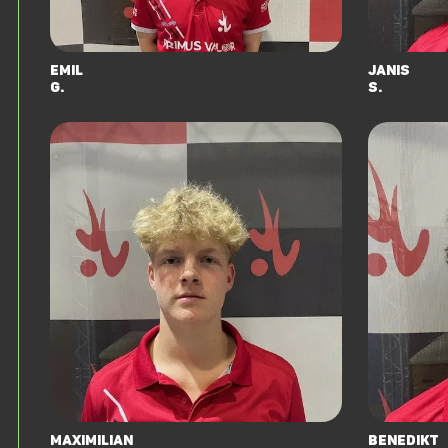
Emil
Janis
G.
S.
Maximilian
Benedikt