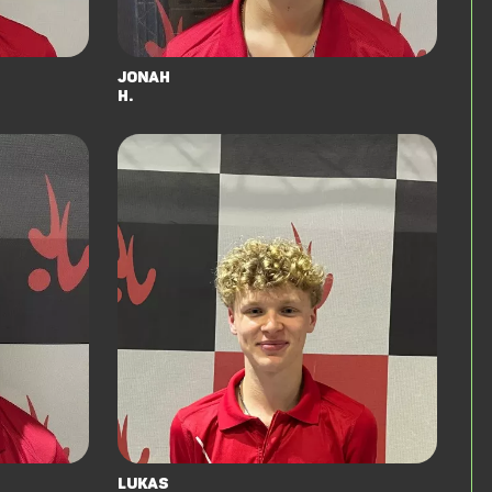
Jonah
H.
Lukas