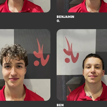
Benjamin
O.
Ben