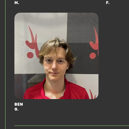
M.
F.
Ben
G.