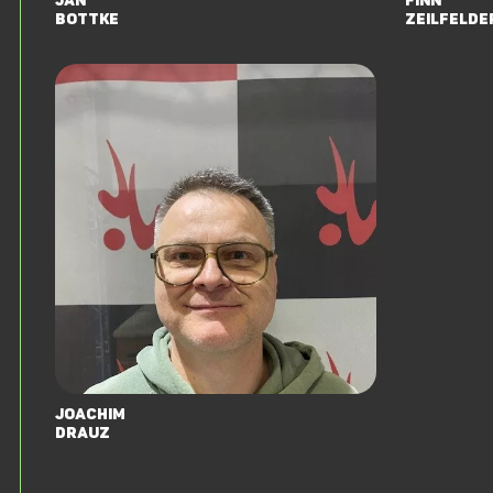
Jan
Finn
Bottke
Zeilfelde
Joachim
Drauz