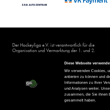
Der Hockeyliga e.V. ist verantwortlich für die
Organisation und Vermarktung der 1. und 2.
Hockey-Bundesligen auf dem Feld und in der
Halle. Insgesamt sind über 60 Vereine unter dem
Diese Webseite verwende
Dach der Hockeyliga organisiert, sowohl im
Wir verwenden Cookies, um
Herren als auch im Damen Bereich.
anbieten zu können und di
Informationen zu Ihrer Ve
und Analysen weiter. Unse
zusammen, die Sie ihnen b
gesammelt haben.