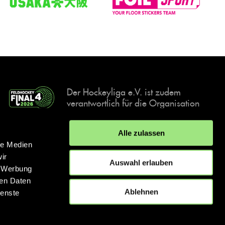
Der Hockeyliga e.V. ist zudem
verantwortlich für die Organisation
und Durchführung der Final4
Events, der deutschen Hockey-
Alle zulassen
Meisterschaften.
le Medien
ir
Auswahl erlauben
, Werbung
ren Daten
IMPRESSUM
DATENSCHUTZERKLÄRUNG
Ablehnen
ienste
© 2026 hockey.de