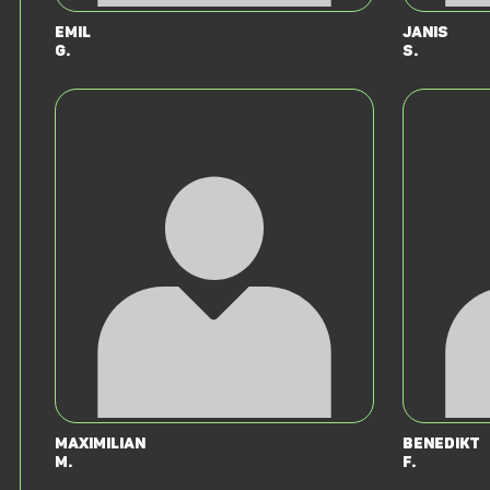
Emil
Janis
G.
S.
Maximilian
Benedikt
M.
F.