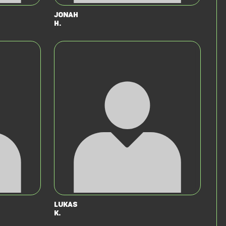
Jonah
H.
Lukas
K.