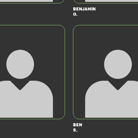
Benjamin
O.
Ben
S.