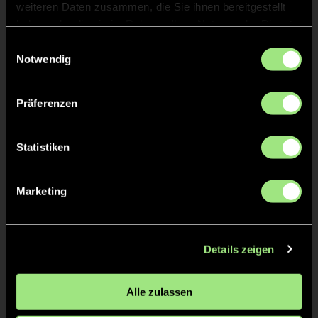
weiteren Daten zusammen, die Sie ihnen bereitgestellt
haben oder die sie im Rahmen Ihrer Nutzung der Dienste
gesammelt haben.
Einwilligungsauswahl
Notwendig
Präferenzen
Leopold
Vyan-Gêrôme
Statistiken
Falsarella
Grundler
Marketing
Details zeigen
Alle zulassen
Ralf
Malte
Philipp
Koffka