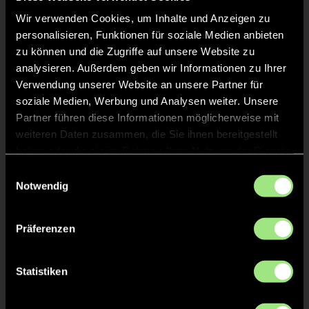
Wir verwenden Cookies, um Inhalte und Anzeigen zu
personalisieren, Funktionen für soziale Medien anbieten
zu können und die Zugriffe auf unsere Website zu
analysieren. Außerdem geben wir Informationen zu Ihrer
Verwendung unserer Website an unsere Partner für
soziale Medien, Werbung und Analysen weiter. Unsere
Julius
Aaron
Partner führen diese Informationen möglicherweise mit
W.
S.
weiteren Daten zusammen, die Sie ihnen bereitgestellt
haben oder die sie im Rahmen Ihrer Nutzung der Dienste
gesammelt haben.
Einwilligungsauswahl
Notwendig
Präferenzen
Vincent
Max
Statistiken
L.
S.