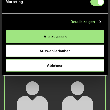
Staff
Marketing
Details zeigen
Alle zulassen
Auswahl erlauben
Oskar
Emil
Ablehnen
Gomes
Gomes