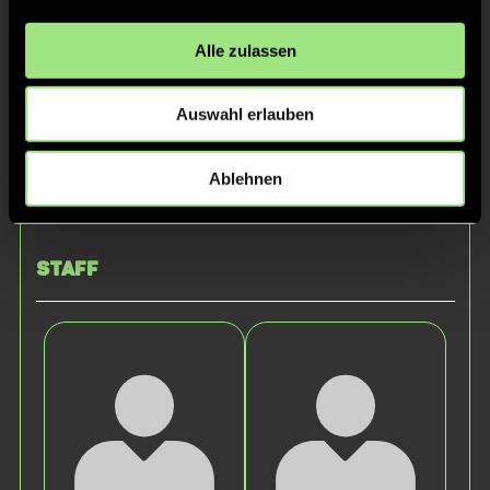
Alle zulassen
Auswahl erlauben
Ablehnen
Niklas
Elias
H.
D.
Staff