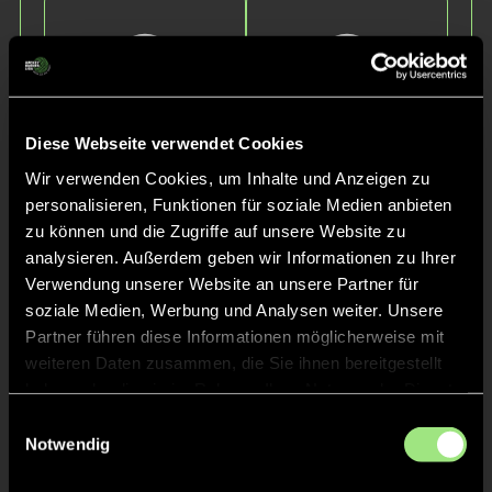
Diese Webseite verwendet Cookies
Wir verwenden Cookies, um Inhalte und Anzeigen zu
personalisieren, Funktionen für soziale Medien anbieten
Jonathan
Niklas
N.
G.
zu können und die Zugriffe auf unsere Website zu
analysieren. Außerdem geben wir Informationen zu Ihrer
Verwendung unserer Website an unsere Partner für
soziale Medien, Werbung und Analysen weiter. Unsere
Partner führen diese Informationen möglicherweise mit
weiteren Daten zusammen, die Sie ihnen bereitgestellt
haben oder die sie im Rahmen Ihrer Nutzung der Dienste
gesammelt haben.
Einwilligungsauswahl
Notwendig
Anton
Ayoub Ali
Z.
E.