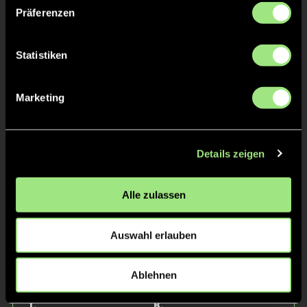
Präferenzen
Statistiken
Marketing
Moritz
Mijo
V.
B.
Details zeigen
Alle zulassen
Auswahl erlauben
Ablehnen
Emil
Totte
T.
B.