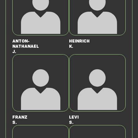
Anton-
Heinrich
Nathanael
K.
J.
Franz
Levi
S.
S.