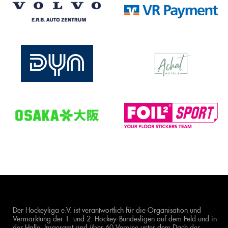
Der Hockeyliga e.V. ist verantwortlich für die Organisation und
Vermarktung der 1. und 2. Hockey-Bundesligen auf dem Feld und in
der Halle. Insgesamt sind über 60 Vereine unter dem Dach der