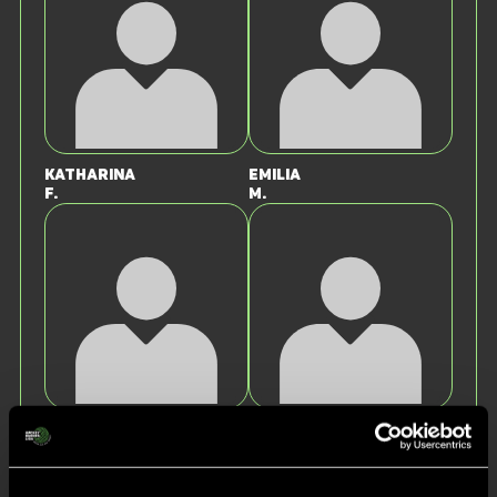
Katharina
Emilia
F.
M.
Michelle
Riley
G.
B.