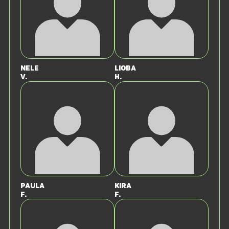
Nele
Lioba
V.
H.
Paula
Kira
F.
F.