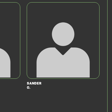
Sander
O.