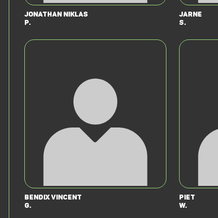
Jonathan Niklas
Jarne
P.
S.
Bendix Vincent
Piet
G.
W.