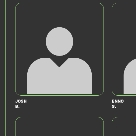
Josh
Enno
B.
S.