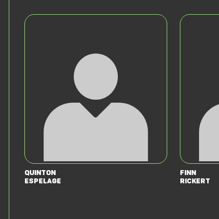
Quinton
Finn
Espelage
Rickert