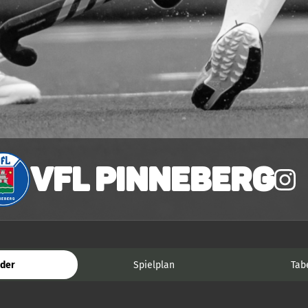
VfL Pinneberg
der
Spielplan
Tab