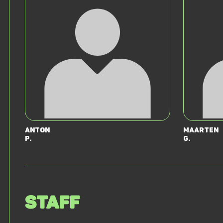
Anton
Maarten
P.
G.
Staff