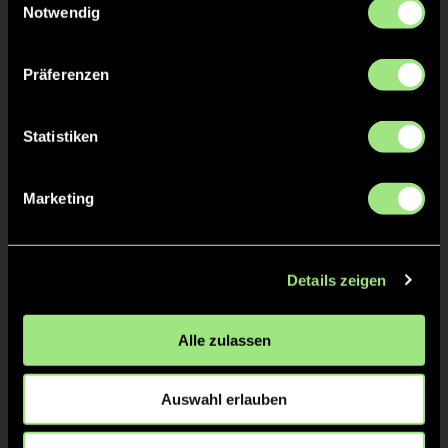
Notwendig
Präferenzen
Statistiken
Pia Katharina
Lotte
Marketing
L.
E.
Details zeigen
Alle zulassen
Auswahl erlauben
Emma Marie
Amelia
C.
M.