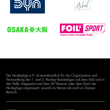
Der Hockeyliga e.V. ist verantwortlich für die Organisation und
Vermarktung der 1. und 2. Hockey-Bundesligen auf dem Feld und in
der Halle. Insgesamt sind über 60 Vereine unter dem Dach der
Hockeyliga organisiert, sowohl im Herren als auch im Damen
Bereich.