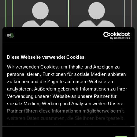
Milla
Greta Marie
D.
G.
Diese Webseite verwendet Cookies
Wir verwenden Cookies, um Inhalte und Anzeigen zu
personalisieren, Funktionen für soziale Medien anbieten
zu können und die Zugriffe auf unsere Website zu
analysieren. Außerdem geben wir Informationen zu Ihrer
Verwendung unserer Website an unsere Partner für
soziale Medien, Werbung und Analysen weiter. Unsere
Partner führen diese Informationen möglicherweise mit
weiteren Daten zusammen, die Sie ihnen bereitgestellt
Louisa Sophia
Mona
S.
Victoria
haben oder die sie im Rahmen Ihrer Nutzung der Dienste
S.
gesammelt haben.
Einwilligungsauswahl