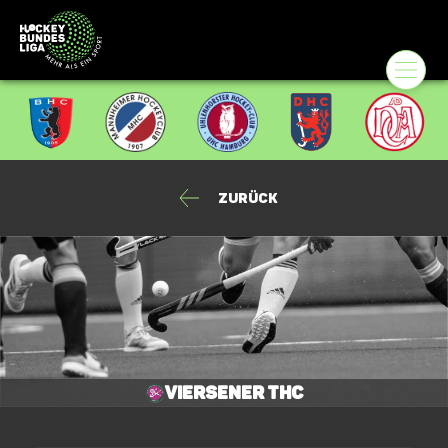
Zurück
Viersener THC