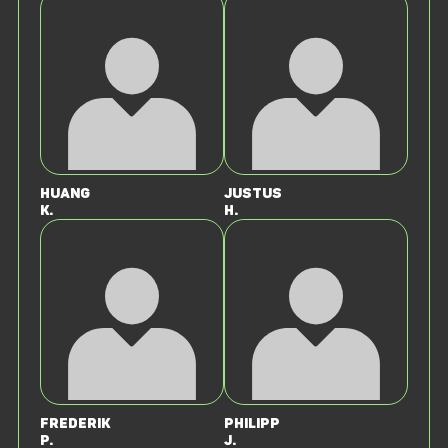
Huang
Justus
K.
H.
Frederik
Philipp
P.
J.