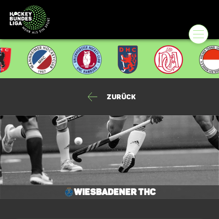
Zurück
Wiesbadener THC