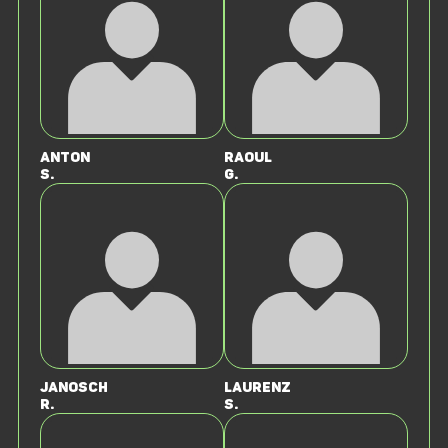
Anton
Raoul
S.
G.
Janosch
Laurenz
R.
S.