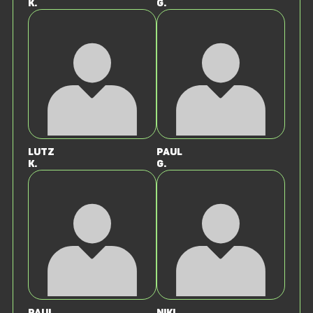
K.
G.
Lutz
Paul
K.
G.
Paul
Niki