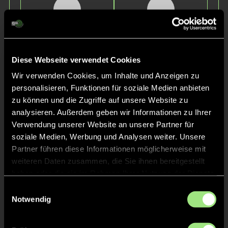
Diese Webseite verwendet Cookies
Luca Paul
Henry
Wir verwenden Cookies, um Inhalte und Anzeigen zu
Wild
Ely
personalisieren, Funktionen für soziale Medien anbieten
zu können und die Zugriffe auf unsere Website zu
analysieren. Außerdem geben wir Informationen zu Ihrer
Verwendung unserer Website an unsere Partner für
soziale Medien, Werbung und Analysen weiter. Unsere
Partner führen diese Informationen möglicherweise mit
weiteren Daten zusammen, die Sie ihnen bereitgestellt
haben oder die sie im Rahmen Ihrer Nutzung der Dienste
gesammelt haben.
Einwilligungsauswahl
Dennis
Hendrik
Notwendig
Pütz
Peters