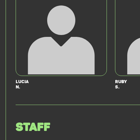
Lucia
Ruby
N.
S.
Staff