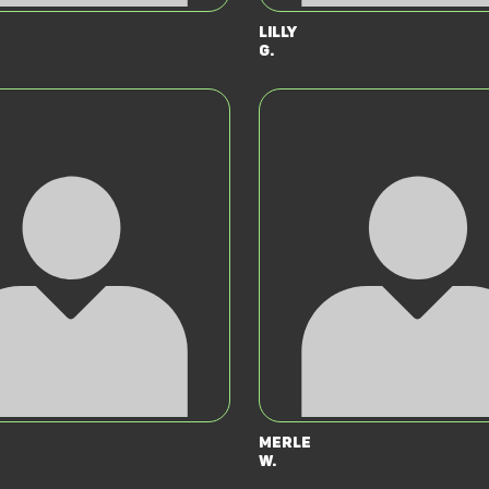
Lilly
G.
Merle
W.