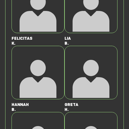
Felicitas
Lia
K.
B.
Hannah
Greta
B.
H.