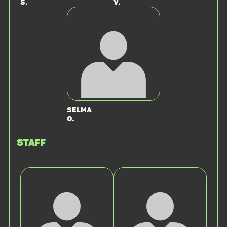
S.
V.
Selma
O.
Staff