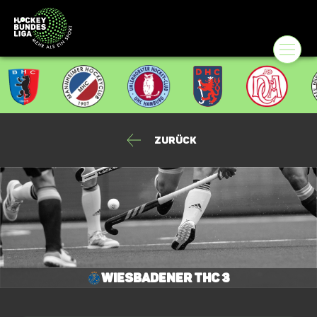
Zurück
Wiesbadener THC 3