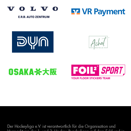
Der Hockeyliga e.V. ist verantwortlich für die Organisation und