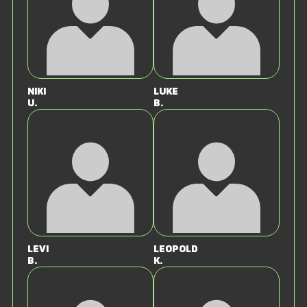
Niki
Luke
U.
B.
Levi
Leopold
B.
K.