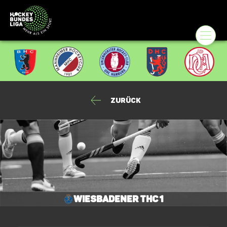
Zurück
Wiesbadener THC 1