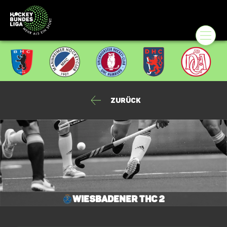
Zurück
Wiesbadener THC 2