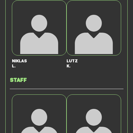
Niklas
Lutz
L.
K.
Staff