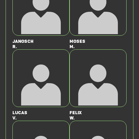
Janosch
Moses
R.
M.
Lucas
Felix
v.
W.