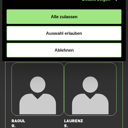
Alle zulassen
Auswahl erlauben
Ablehnen
Tom
Justus
D.
L.
Raoul
Laurenz
G.
S.