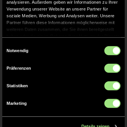
analysieren. Außerdem geben wir Informationen zu Ihrer
Verwendung unserer Website an unsere Partner für
soziale Medien, Werbung und Analysen weiter. Unsere
Partner führen diese Informationen möglicherweise mit
weiteren Daten zusammen, die Sie ihnen bereitgestellt
haben oder die sie im Rahmen Ihrer Nutzung der Dienste
gesammelt haben.
Einwilligungsauswahl
Notwendig
David
Florian
W.
G.
Präferenzen
Statistiken
Marketing
Len
Finn
G.
M.
Details zeigen