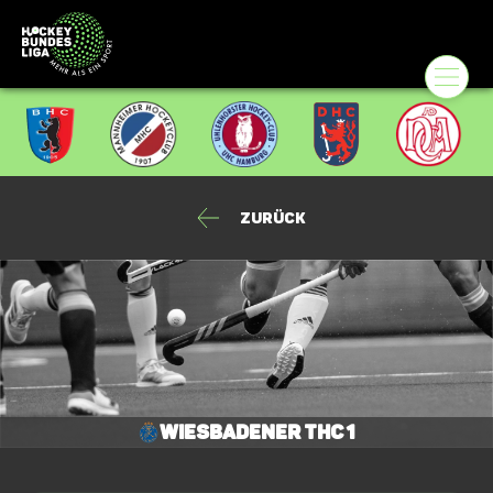
Zurück
Wiesbadener THC 1