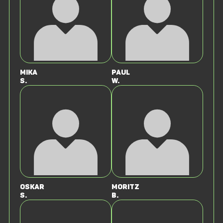
Mika
Paul
S.
W.
Oskar
Moritz
S.
B.