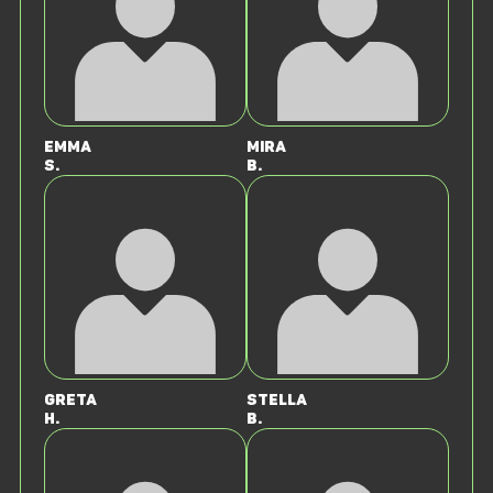
Emma
Mira
S.
B.
Greta
Stella
H.
B.