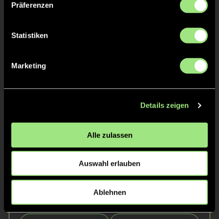
Präferenzen
Statistiken
Marketing
Martha
Finja
B.
H.
Details zeigen
Alle zulassen
Auswahl erlauben
Ablehnen
Mila
Charlotte
P.
W.