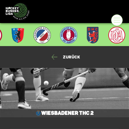
Zurück
Wiesbadener THC 2