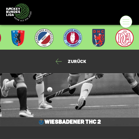
Zurück
Wiesbadener THC 2