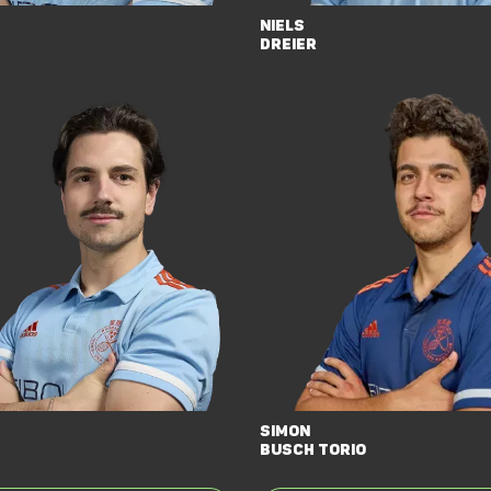
Niels
Dreier
Simon
Busch Torio