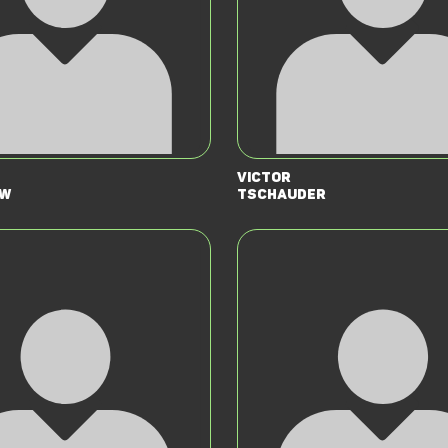
Victor
ow
Tschauder