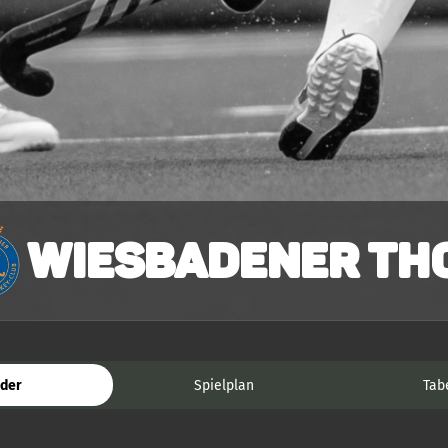
Wiesbadener THC
der
Spielplan
Tab