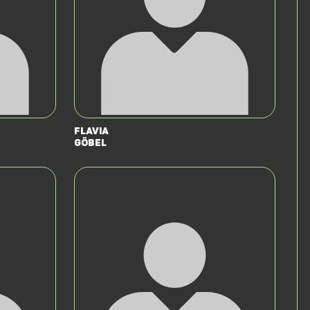
Flavia
Göbel