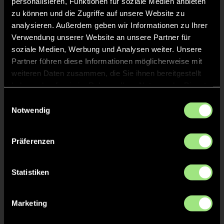
personalisieren, Funktionen für soziale Medien anbieten
Fuchs
Pfaff
zu können und die Zugriffe auf unsere Website zu
analysieren. Außerdem geben wir Informationen zu Ihrer
Verwendung unserer Website an unsere Partner für
soziale Medien, Werbung und Analysen weiter. Unsere
Partner führen diese Informationen möglicherweise mit
weiteren Daten zusammen, die Sie ihnen bereitgestellt
haben oder die sie im Rahmen Ihrer Nutzung der Dienste
gesammelt haben.
Einwilligungsauswahl
Liev
Greta
Notwendig
Schiemann
Matthe
Präferenzen
Statistiken
Marketing
Antonia
Eva Maria