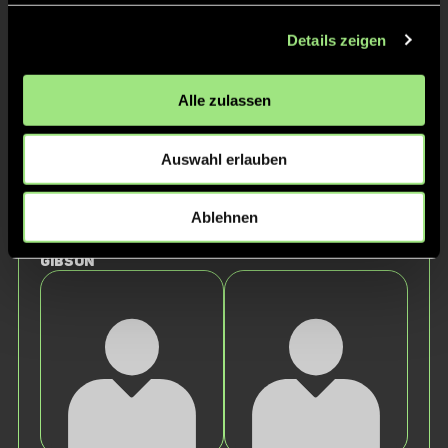
Sommer
Giesers
Details zeigen
Alle zulassen
Auswahl erlauben
Ablehnen
Grace
Lynn-Sophie
Elizabeth
Kowalczek
Gibson