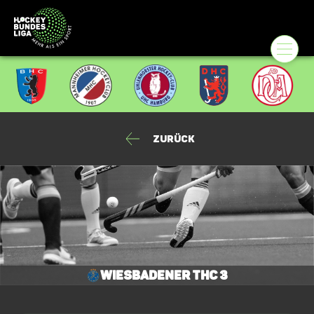
Zurück
Wiesbadener THC 3