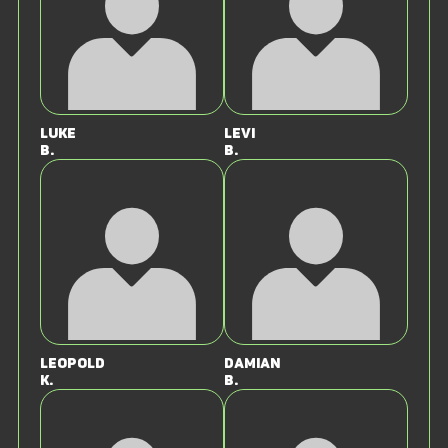
Luke
Levi
B.
B.
Leopold
Damian
K.
B.