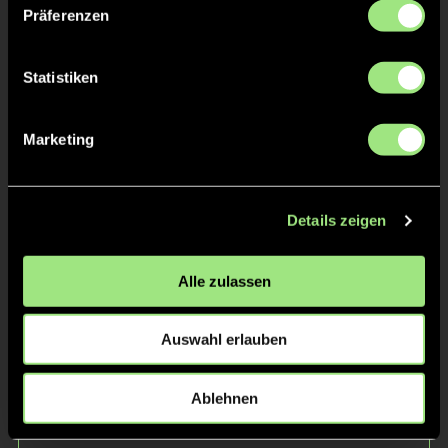
Präferenzen
Statistiken
Marketing
Emil
Lennard
H.
W.
Details zeigen
Alle zulassen
Auswahl erlauben
Ablehnen
Luuk
Oskar
D.
N.