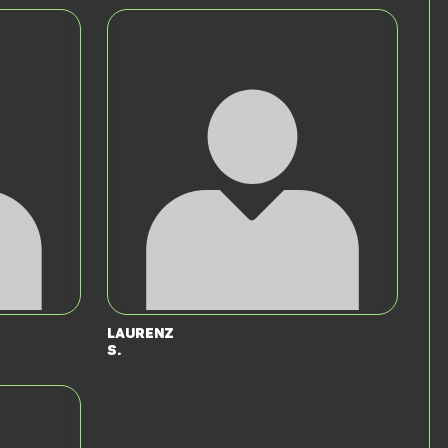
Laurenz
S.