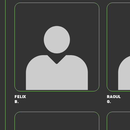
Felix
Raoul
B.
G.