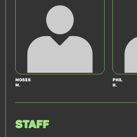
Moses
Phil
M.
H.
Staff