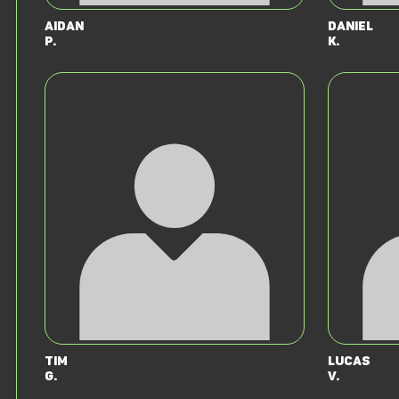
Aidan
Daniel
P.
K.
Tim
Lucas
G.
v.