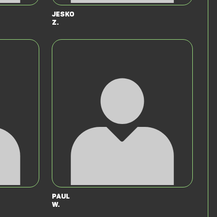
Jesko
Z.
Paul
W.