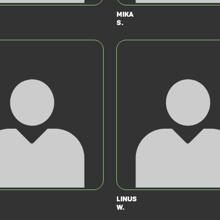
Mika
S.
Linus
W.