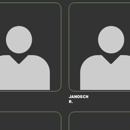
Janosch
R.