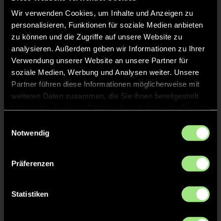
Wir verwenden Cookies, um Inhalte und Anzeigen zu
personalisieren, Funktionen für soziale Medien anbieten
zu können und die Zugriffe auf unsere Website zu
analysieren. Außerdem geben wir Informationen zu Ihrer
Verwendung unserer Website an unsere Partner für
soziale Medien, Werbung und Analysen weiter. Unsere
Moritz
Di-En
Partner führen diese Informationen möglicherweise mit
B.
T.
weiteren Daten zusammen, die Sie ihnen bereitgestellt
haben oder die sie im Rahmen Ihrer Nutzung der Dienste
gesammelt haben.
Einwilligungsauswahl
Notwendig
Präferenzen
Luca
Tim
Statistiken
R.
G.