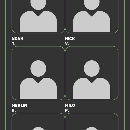
Noah
Nick
T.
V.
Merlin
Milo
H.
P.