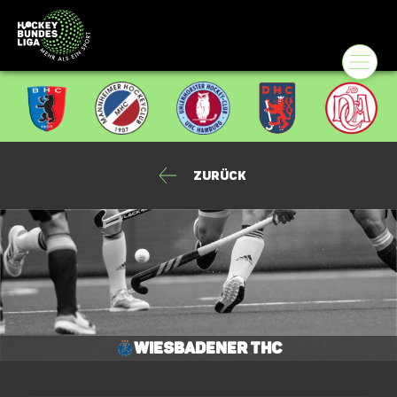
Zurück
Wiesbadener THC