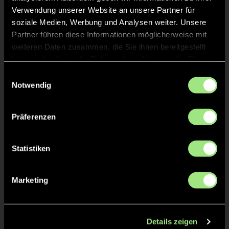
Verwendung unserer Website an unsere Partner für
soziale Medien, Werbung und Analysen weiter. Unsere
Partner führen diese Informationen möglicherweise mit
weiteren Daten zusammen, die Sie ihnen bereitgestellt
haben oder die sie im Rahmen Ihrer Nutzung der Dienste
gesammelt haben.
Einwilligungsauswahl
Notwendig
Ella
Emma
W.
S.
Präferenzen
Statistiken
Marketing
Anna-Lena
Katharina
G.
R.
Details zeigen