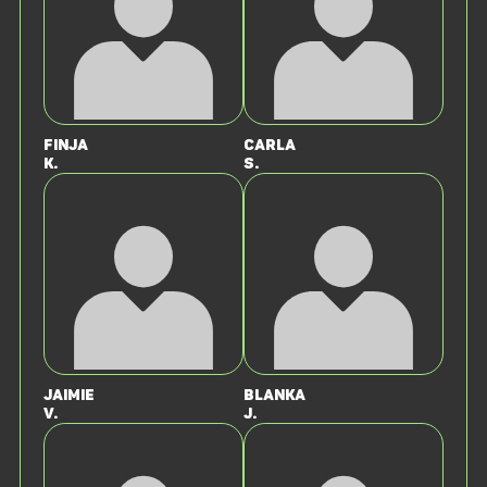
Finja
Carla
K.
S.
Jaimie
Blanka
V.
J.