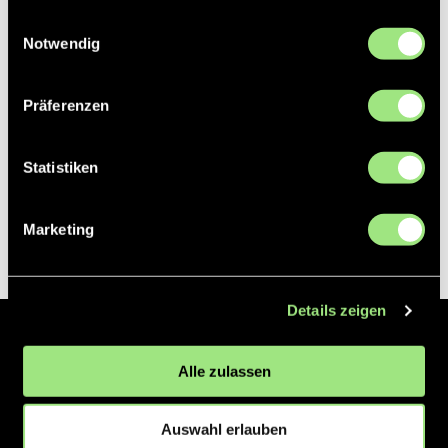
gesammelt haben.
Einwilligungsauswahl
Notwendig
Präferenzen
Statistiken
Marketing
Details zeigen
Der Hockeyliga e.V. ist verantwortlich für die Organisation und
Alle zulassen
Vermarktung der 1. und 2. Hockey-Bundesligen auf dem Feld und in
der Halle. Insgesamt sind über 60 Vereine unter dem Dach der
Hockeyliga organisiert, sowohl im Herren als auch im Damen
Auswahl erlauben
Bereich.