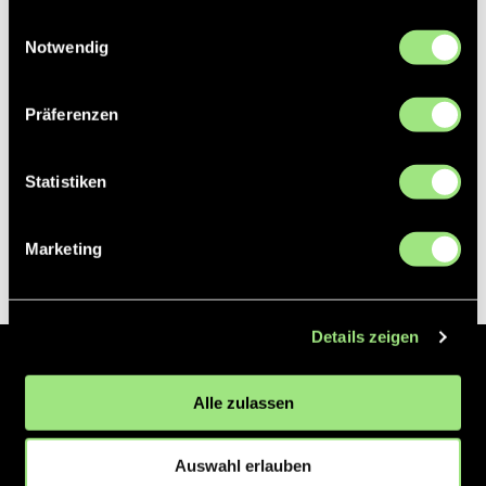
gesammelt haben.
Einwilligungsauswahl
Notwendig
Präferenzen
Statistiken
Marketing
Details zeigen
Der Hockeyliga e.V. ist verantwortlich für die Organisation und
Alle zulassen
Vermarktung der 1. und 2. Hockey-Bundesligen auf dem Feld und in
der Halle. Insgesamt sind über 60 Vereine unter dem Dach der
Hockeyliga organisiert, sowohl im Herren als auch im Damen
Auswahl erlauben
Bereich.