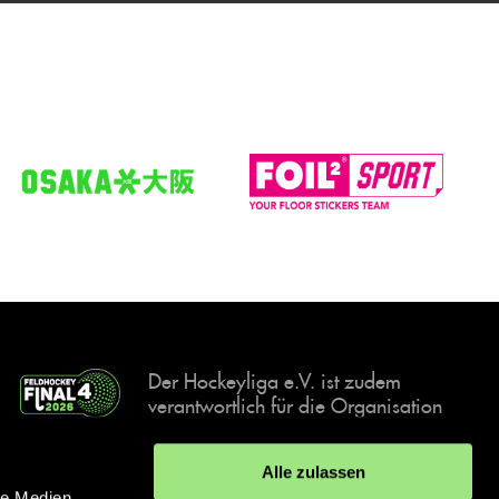
Der Hockeyliga e.V. ist zudem
verantwortlich für die Organisation
und Durchführung der Final4
Events, der deutschen Hockey-
Alle zulassen
Meisterschaften.
le Medien