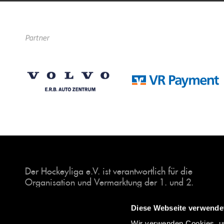
Partner
Der Hockeyliga e.V. ist verantwortlich für die
Organisation und Vermarktung der 1. und 2.
Hockey-Bundesligen auf dem Feld und in der
Halle. Insgesamt sind über 60 Vereine unter dem
Diese Webseite verwende
Dach der Hockeyliga organisiert, sowohl im
Wir verwenden Cookies, um