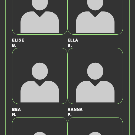
Elise
Ella
B.
B.
Bea
Hanna
N.
P.