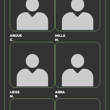
Anuuk
Milla
C.
M.
Liese
Anna
M.
B.