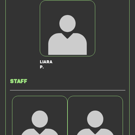
Liara
P.
Staff