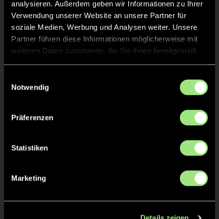
analysieren. Außerdem geben wir Informationen zu Ihrer
Verwendung unserer Website an unsere Partner für
soziale Medien, Werbung und Analysen weiter. Unsere
Partner führen diese Informationen möglicherweise mit
weiteren Daten zusammen, die Sie ihnen bereitgestellt
haben oder die sie im Rahmen Ihrer Nutzung der Dienste
gesammelt haben.
Einwilligungsauswahl
Notwendig
Stella
Lisa
M.
S.
Präferenzen
Statistiken
Marketing
Aino Coco
Anja
F.
v.
Details zeigen