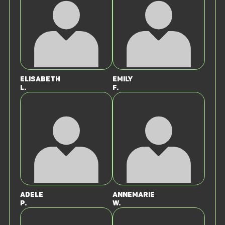
Elisabeth
Emily
L.
F.
Adele
Annemarie
P.
W.