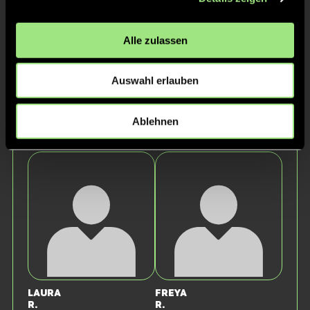
Alle zulassen
Auswahl erlauben
Ablehnen
Laura
Lene
B.
J.
Laura
Freya
R.
R.