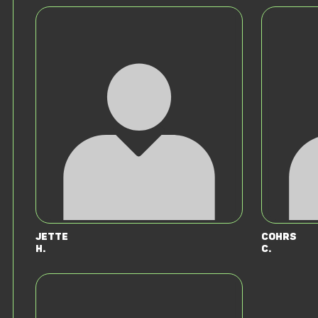
Jette
Cohrs
H.
C.