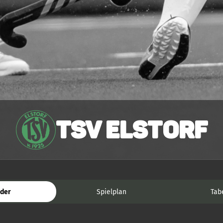
TSV Elstorf
der
Spielplan
Tab