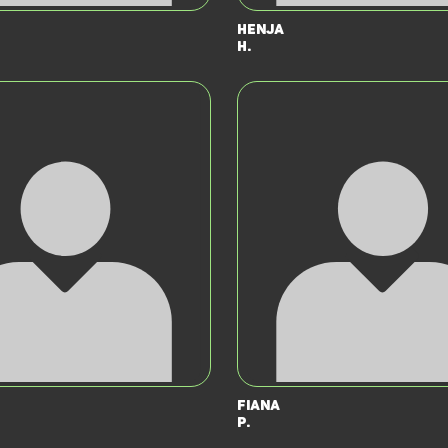
Henja
H.
Fiana
P.