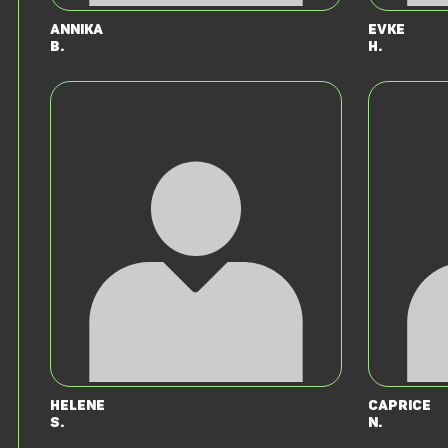
Annika
Evke
B.
H.
Helene
Caprice
S.
N.