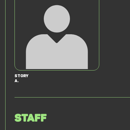
Story
A.
Staff