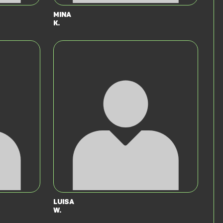
Mina
K.
Luisa
W.