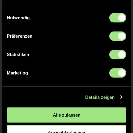
haben oder die sie im Rahmen Ihrer Nutzung der Dienste
gesammelt haben.
Einwilligungsauswahl
Notwendig
Präferenzen
Statistiken
Mira
Jule
R.
H.
Marketing
Details zeigen
Alle zulassen
Moana
Enja
R.
K.
Auswahl erlauben