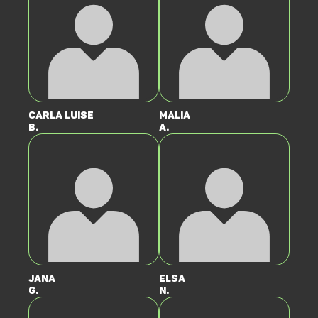
Carla Luise
Malia
B.
A.
Jana
Elsa
G.
N.