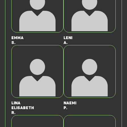
Emma
Leni
S.
A.
Lina
Naemi
Elisabeth
P.
R.