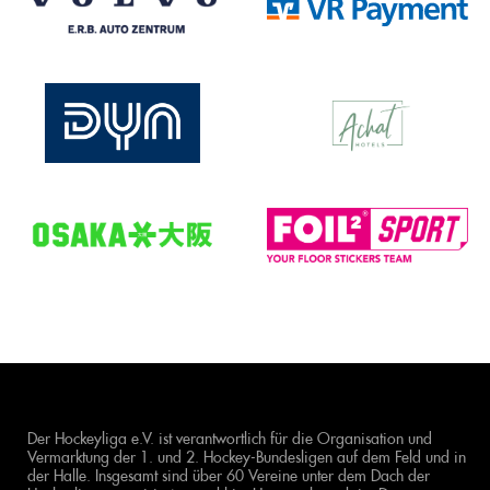
Der Hockeyliga e.V. ist verantwortlich für die Organisation und
Vermarktung der 1. und 2. Hockey-Bundesligen auf dem Feld und in
der Halle. Insgesamt sind über 60 Vereine unter dem Dach der