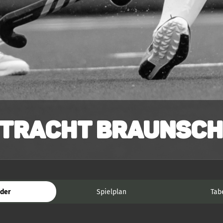
ntracht Braunsch
der
Spielplan
Tab