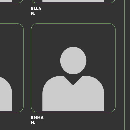
Ella
R.
Emma
H.