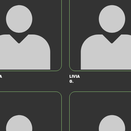
a
Livia
G.