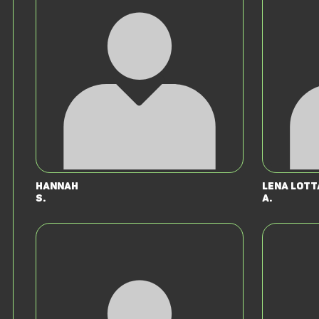
Hannah
Lena Lott
S.
A.