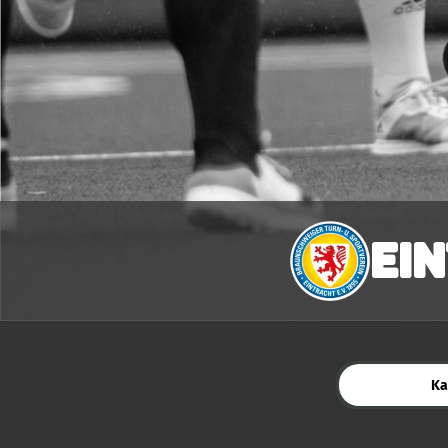
Ei
Ka