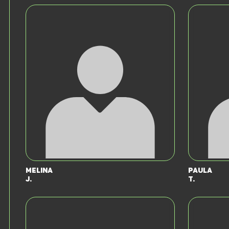
Melina
Paula
J.
T.