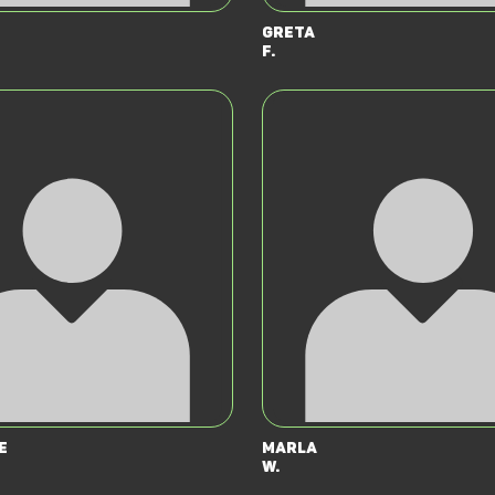
Greta
F.
e
Marla
W.