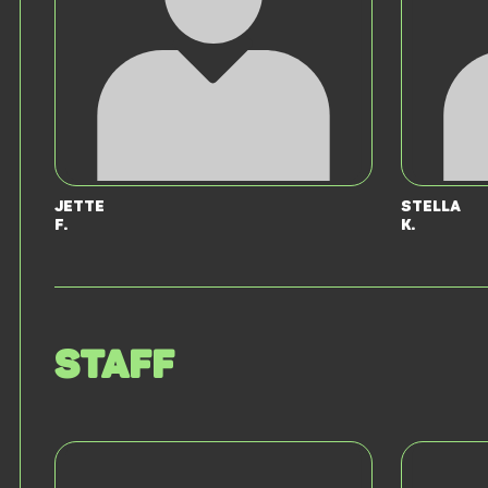
Jette
Stella
F.
K.
Staff