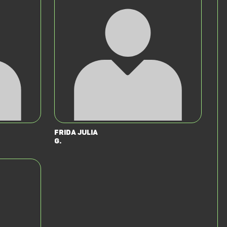
Frida Julia
G.