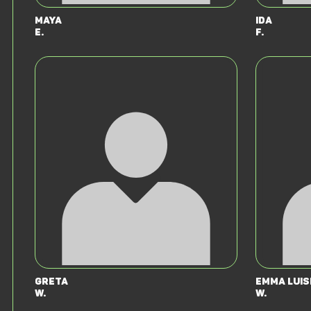
Maya
Ida
E.
F.
Greta
Emma Luis
W.
W.