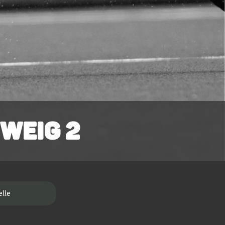
weig 2
elle