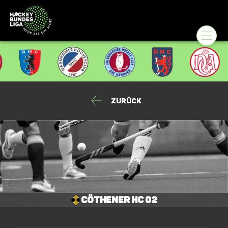
Zurück
Cöthener HC 02