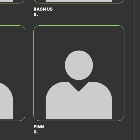
Rasmus
D.
Finn
G.