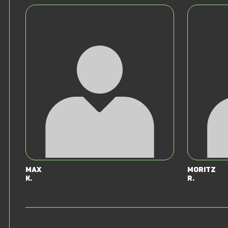
Max
Moritz
K.
R.