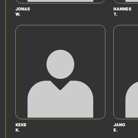
Jonas
Hannes
W.
T.
Keke
Jano
K.
E.