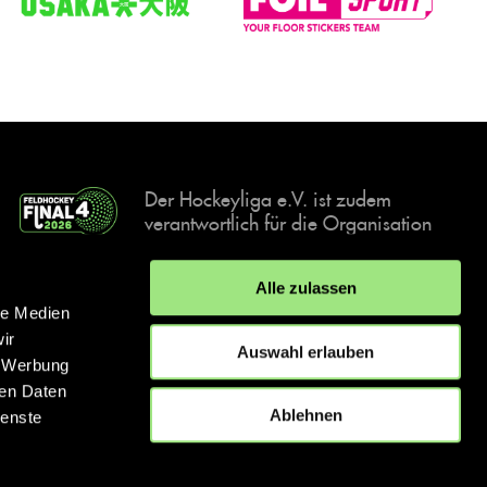
Der Hockeyliga e.V. ist zudem
verantwortlich für die Organisation
und Durchführung der Final4
Events, der deutschen Hockey-
Alle zulassen
Meisterschaften.
le Medien
ir
Auswahl erlauben
, Werbung
ren Daten
IMPRESSUM
DATENSCHUTZERKLÄRUNG
Ablehnen
ienste
© 2026 hockey.de