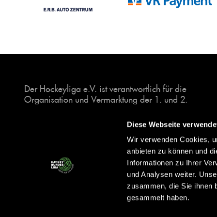
Der Hockeyliga e.V. ist verantwortlich für die
Organisation und Vermarktung der 1. und 2.
Hockey-Bundesligen auf dem Feld und in der
Halle. Insgesamt sind über 60 Vereine unter dem
Diese Webseite verwende
Dach der Hockeyliga organisiert, sowohl im
Wir verwenden Cookies, um
Herren als auch im Damen Bereich.
anbieten zu können und di
Informationen zu Ihrer Ve
und Analysen weiter. Unse
zusammen, die Sie ihnen b
gesammelt haben.