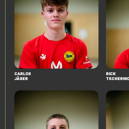
Carlos
Rick
Jäger
Tscherni