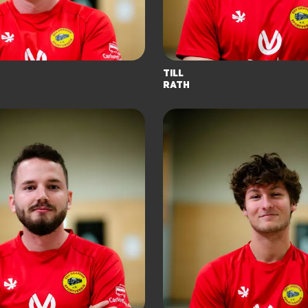
Till
Rath