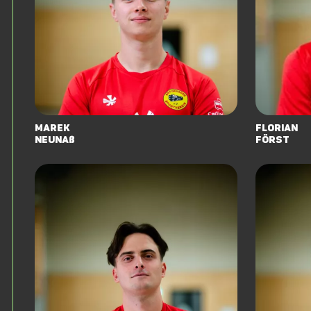
Marek
Florian
Neunaß
Först