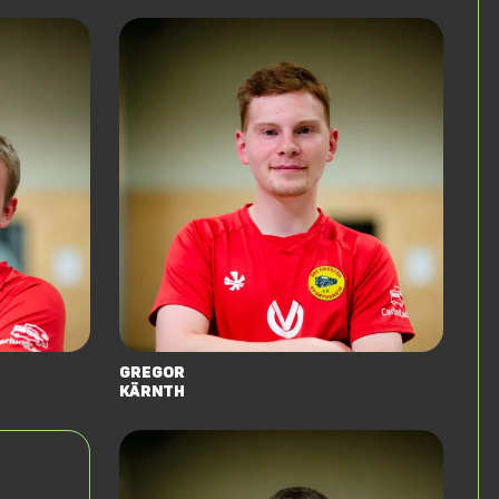
Gregor
Kärnth