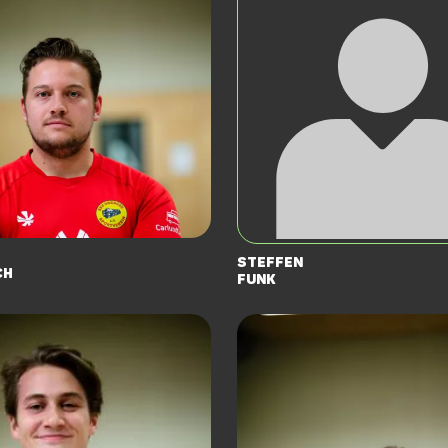
Steffen
ch
Funk