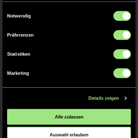
haben oder die sie im Rahmen Ihrer Nutzung der Dienste
gesammelt haben.
Einwilligungsauswahl
Notwendig
Präferenzen
Anton
Tom
Statistiken
Mark
Schaffernicht
Staff
Marketing
Details zeigen
Alle zulassen
Auswahl erlauben