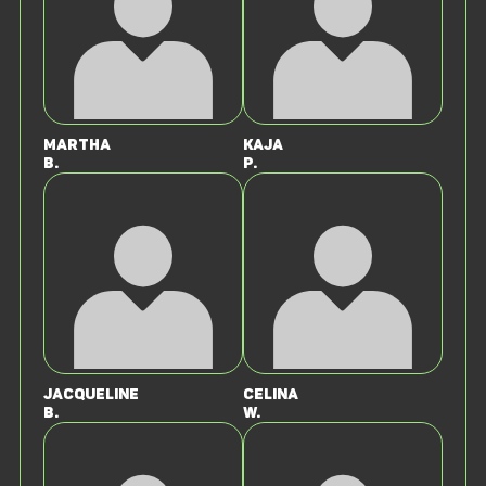
Martha
kaja
B.
P.
Jacqueline
Celina
B.
W.