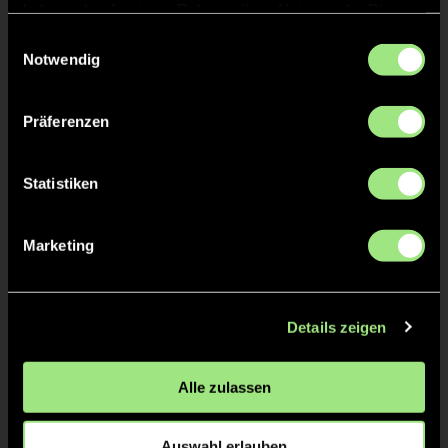
haben oder die sie im Rahmen Ihrer Nutzung der Dienste
gesammelt haben.
Einwilligungsauswahl
Notwendig
Präferenzen
Statistiken
Polly
Mette
W.
W.
Marketing
Details zeigen
Alle zulassen
Sina
Sophie
W.
W.
Auswahl erlauben