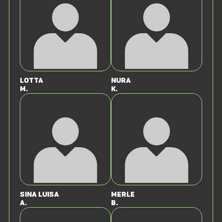
Lotta
Nura
M.
K.
Sina Luisa
Merle
A.
B.