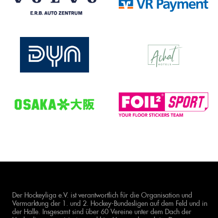
Der Hockeyliga e.V. ist verantwortlich für die Organisation und
Vermarktung der 1. und 2. Hockey-Bundesligen auf dem Feld und in
der Halle. Insgesamt sind über 60 Vereine unter dem Dach der