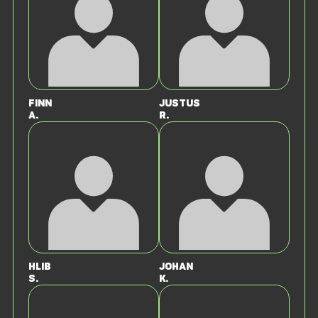
Finn
Justus
A.
R.
Hlib
Johan
S.
K.