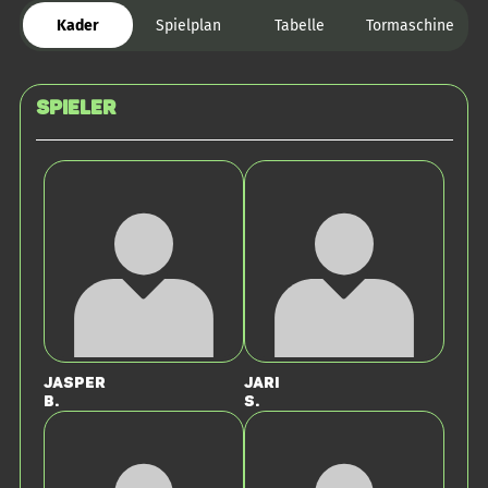
Kader
Spielplan
Tabelle
Tormaschine
Spieler
Jasper
Jari
B.
S.