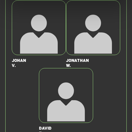
Johan
Jonathan
V.
W.
David