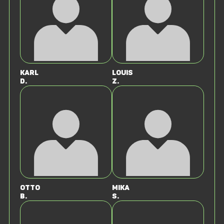
Karl
Louis
d.
Z.
Otto
Mika
B.
S.